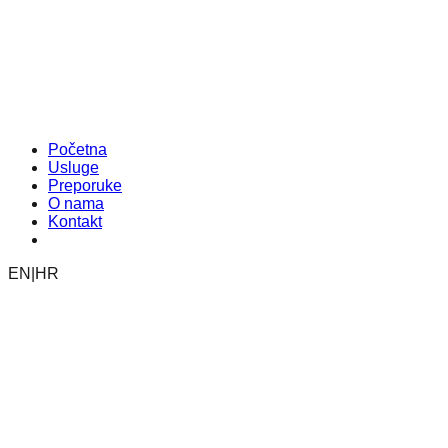
Početna
Usluge
Preporuke
O nama
Kontakt
Rezerviraj poziv
EN
|
HR